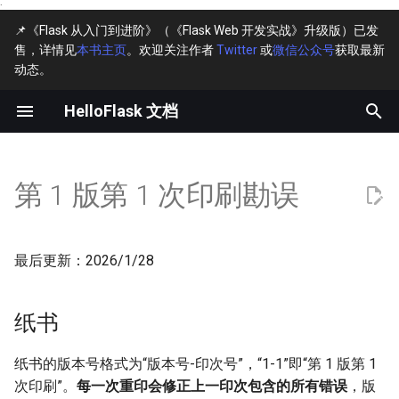
·
📌《Flask 从入门到进阶》（《Flask Web 开发实战》升级版）已发
售，详情见
本书主页
。欢迎关注作者
Twitter
或
微信公众号
获取最新
键
动态。
入
HelloFlask 文档
纸书
主页↗
主页↗
主页↗
主页
以
开
示例程序
GitHub↗
1-1（第 1 版第 1 次印刷）
1-1
第 1 版第 1 次印刷勘误
始
勘误
在线阅读↗
重要勘误
1-2
搜
FAQ
出版社引入的排版问题
1-3
索
最后更新：2026/1/28
相关提示
可改进实现
1-4
纸书
P10：Windows 命令差异
1-5
纸书的版本号格式为“版本号-印次号”，“1-1”即“第 1 版第 1
1-6
次印刷”。
每一次重印会修正上一印次包含的所有错误
，版