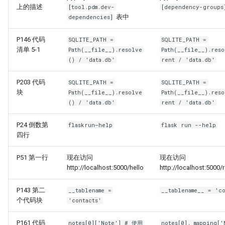
上的描述
[tool.pdm.dev-
[dependency-groups
表中
dependencies]
P146 代码
SQLITE_PATH =
SQLITE_PATH =
清单 5-1
Path(__file__).resolve
Path(__file__).reso
() / 'data.db'
rent / 'data.db'
P203 代码
SQLITE_PATH =
SQLITE_PATH =
块
Path(__file__).resolve
Path(__file__).reso
() / 'data.db'
rent / 'data.db'
P24 倒数第
flaskrun–help
flask run --help
四行
P51 第一行
现在访问
现在访问
http://localhost:5000/hello
http://localhost:5000
P143 第二
__tablename =
__tablename__ = 'co
个代码块
'contacts'
P161 代码
notes[0]['Note'] # 使用
notes[0]._mapping['