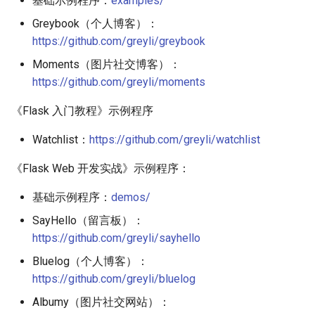
基础示例程序：
examples/
Greybook（个人博客）：
https://github.com/greyli/greybook
Moments（图片社交博客）：
https://github.com/greyli/moments
《Flask 入门教程》示例程序
Watchlist：
https://github.com/greyli/watchlist
《Flask Web 开发实战》示例程序：
基础示例程序：
demos/
SayHello（留言板）：
https://github.com/greyli/sayhello
Bluelog（个人博客）：
https://github.com/greyli/bluelog
Albumy（图片社交网站）：