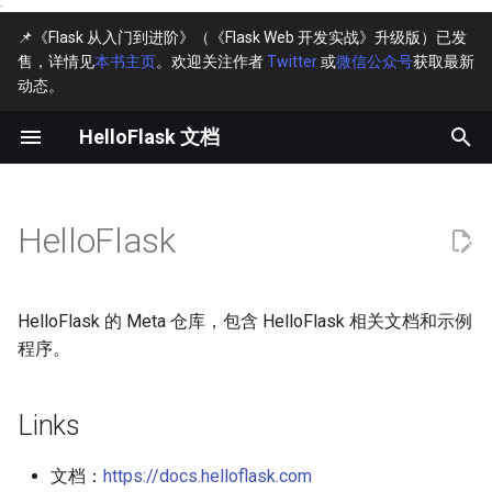
·
📌《Flask 从入门到进阶》（《Flask Web 开发实战》升级版）已发
售，详情见
本书主页
。欢迎关注作者
Twitter
或
微信公众号
获取最新
键
动态。
入
HelloFlask 文档
Links
主页↗
主页↗
主页↗
主页↗
主页
主页
以
开
Books
示例程序
示例程序
GitHub↗
1-1
1-1
HelloFlask
始
Examples
完整目录
勘误
在线阅读↗
1-2
搜
Feedbacks
勘误
FAQ
1-3
索
HelloFlask 的 Meta 仓库，包含 HelloFlask 相关文档和示例
程序。
Newsletter
可改进实现
1-4
1-5
Links
1-6
文档：
https://docs.helloflask.com