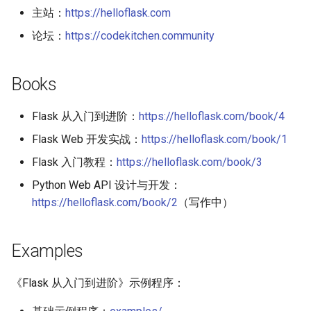
主站：
https://helloflask.com
1-7
论坛：
https://codekitchen.community
1-10
Books
1-11
Flask 从入门到进阶：
https://helloflask.com/book/4
其他勘误
Flask Web 开发实战：
https://helloflask.com/book/1
Flask 入门教程：
https://helloflask.com/book/3
Python Web API 设计与开发：
https://helloflask.com/book/2
（写作中）
Examples
《Flask 从入门到进阶》示例程序：