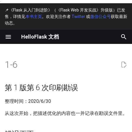
·
📌《Flask 从入门到进阶》（《Flask Web 开发实战》升级版）已发
售，详情见
本书主页
。欢迎关注作者
Twitter
或
微信公众号
获取最新
键
动态。
入
HelloFlask 文档
主页↗
第 1 版第 6 次印刷勘误
主页↗
主页↗
主页
以
开
示例程序
错误更正
GitHub↗
1-1
1-6
始
完整目录
描述优化
在线阅读↗
搜
勘误
索
第 1 版第 6 次印刷勘误
整理时间：2020/6/30
从这次开始，把描述优化的内容也一并记录在勘误文件里。